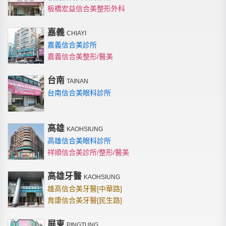
真的會默默觀察這些細節哈哈），整個過程讓我覺得很放
板橋宏益信合美整形外科
心。
嘉義
CHIAYI
嘉義信合美診所
嘉義信合美整形/醫美
台南
TAINAN
台南信合美眼科診所
高雄
KAOHSIUNG
高雄信合美眼科診所
祥順信合美診所/整形/醫美
高雄牙醫
KAOHSIUNG
SILK告別近視澳打更輕鬆
雄高信合美牙醫[中華路]
育康信合美牙醫[民生路]
平常就是給劉宗學醫師看眼睛的檢查！所以超安心！（手超
溫柔的！！）手術當天其實不太痛，過程很快，大概幾分鐘
屏東
就完成。
PINGTUNG