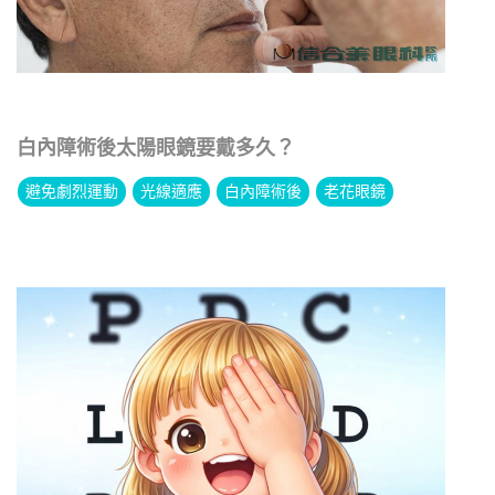
白內障術後太陽眼鏡要戴多久？
避免劇烈運動
光線適應
白內障術後
老花眼鏡