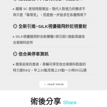
族更在意「視覺品質」
▸ 隨著 3C 使用時間增加，現代人對視力的需求不
再只是「看得見」，而是進一步追求在各種情境下
都能維持穩定、舒適的視覺品質。對於有意接受近
◎ 全新引進~SILK視優極飛秒近視雷射
視雷射手術的族群而言，夜間視力表現、眩光與光
暈等問題，也逐漸成為評估的重要關鍵。
▸ SILK視優極飛秒全新機種!!即日起!!進駐高雄信
合美眼科診所
◎ 信合美停車資訊
▸ 開車前來的患者，車輛可停至信合美眼科對面的
特力屋B&Q，早上10點至晚上10點一小時30元(請
多加利用)
→ read more
術後分享
Share