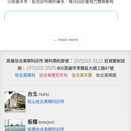
已術後半年，配合診所開的藥水，每月回診量視力雙眼都有
1.2或1.5
→ read more
(07)222-3111
高雄信合美眼科診所
近視雷射諮
眼科預約掛號：
(07)222-2525
802高雄市苓雅區大順三路67號
詢：
信合美眼科
│
信合美整形外科
│
信合美牙醫
│
信合美眼鏡
台北
TAIPEI
松山信合美眼科診所
牙醫雷射-低頭看診不滑落
選 SILK 主要是因為它傷口小、恢復也快，很符合我的需
板橋
BANQIAO
求。從一開始的評估到檢查真的做得很完整（身為醫療人員
板橋信合美眼科診所