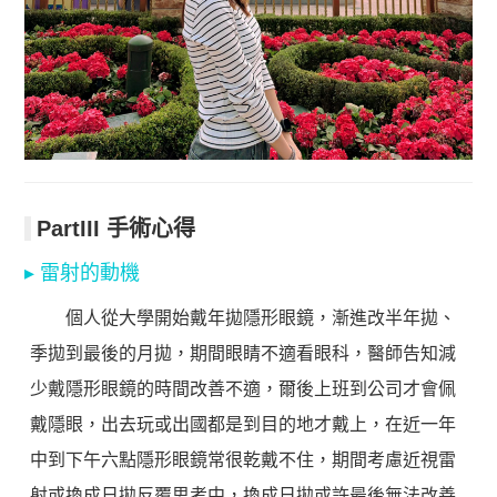
PartIII 手術心得
▸ 雷射的動機
個人從大學開始戴年拋隱形眼鏡，漸進改半年拋、
季拋到最後的月拋，期間眼睛不適看眼科，醫師告知減
少戴隱形眼鏡的時間改善不適，爾後上班到公司才會佩
戴隱眼，出去玩或出國都是到目的地才戴上，在近一年
中到下午六點隱形眼鏡常很乾戴不住，期間考慮近視雷
射或換成日拋反覆思考中，換成日拋或許最後無法改善