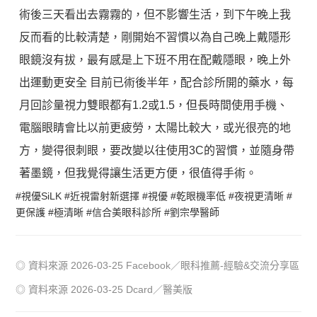
術後三天看出去霧霧的，但不影響生活，到下午晚上我
反而看的比較清楚，剛開始不習慣以為自己晚上戴隱形
眼鏡沒有拔，最有感是上下班不用在配戴隱眼，晚上外
出運動更安全 目前已術後半年，配合診所開的藥水，每
月回診量視力雙眼都有1.2或1.5，但長時間使用手機、
電腦眼睛會比以前更疲勞，太陽比較大，或光很亮的地
方，變得很刺眼，要改變以往使用3C的習慣，並隨身帶
著墨鏡，但我覺得讓生活更方便，很值得手術。
​#視優SiLK #近視雷射新選擇 #視優 #乾眼機率低 #夜視更清晰 #
更保護 #極清晰 #信合美眼科診所 #劉宗學醫師
◎ 資料來源 2026-03-25 Facebook／眼科推薦-經驗&交流分享區
◎ 資料來源 2026-03-25 Dcard／醫美版