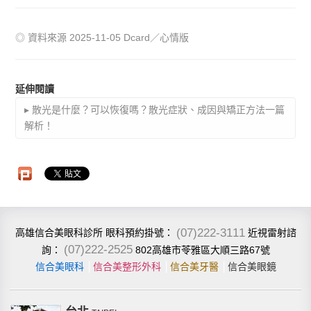
◎ 資料來源 2025-11-05 Dcard／心情版
延伸閱讀
▸ 散光是什麼？可以恢復嗎？散光症狀、成因與矯正方法一篇
解析！
(07)222-3111
高雄信合美眼科診所
近視雷射諮
眼科預約掛號：
(07)222-2525
802高雄市苓雅區大順三路67號
詢：
信合美眼科
│
信合美整形外科
│
信合美牙醫
│
信合美眼鏡