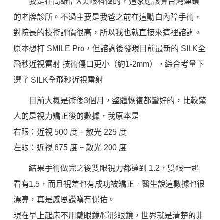
我是在高雄信X美眼科做的，這家應該算台灣連鎖
的老牌診所。不過主要是我爸之前在這動白內障手術，
對院長的技術評價很高，所以我也就直接來這裡諮詢。
原本想打 SMILE Pro，但諮詢後發現目前最新的 SILK全
飛秒近視雷射 技術傷口更小（約1-2mm），綜合考量下
選了 SILK全飛秒近視雷射
目前大概是術後3個月，整體恢復都蠻好的，比較驚
人的是視力矯正後的數據，我原本是
右眼：近視 500 度 + 散光 225 度
左眼：近視 675 度 + 散光 200 度
結果手術做完之後雙眼視力都達到 1.2，雙眼一起
看有1.5，而且視差也有成功被矯正，醫生說這數據也很
漂亮，真是感恩讚嘆有保佑。
現在早上起床不用戴眼鏡/隱形眼鏡，世界就是清楚的非