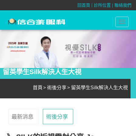
|
回首頁
診所位置 |
聯絡我們
Toggle
navigat
留英學生Silk解決人生大視
首頁
術後分享
留英學生Silk解決人生大視
最新消息
術後分享