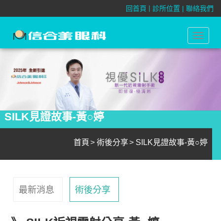
|
回首頁
診所位置 |
聯絡我們
Toggle
navigat
SILK見證故事-黃○婷
首頁
術後分享
SILK見證故事-黃○婷
最新消息
術後分享