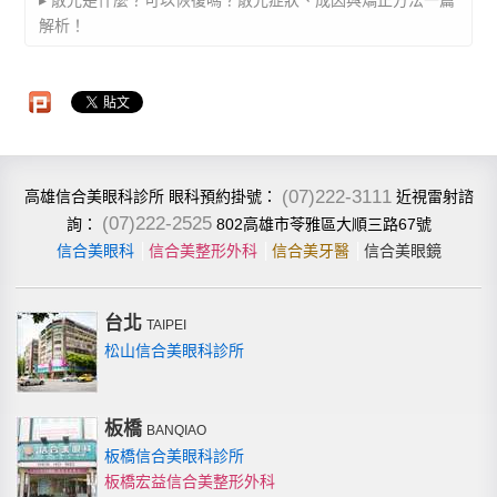
▸ 散光是什麼？可以恢復嗎？散光症狀、成因與矯正方法一篇
解析！
(07)222-3111
高雄信合美眼科診所
近視雷射諮
眼科預約掛號：
(07)222-2525
802高雄市苓雅區大順三路67號
詢：
信合美眼科
│
信合美整形外科
│
信合美牙醫
│
信合美眼鏡
台北
TAIPEI
松山信合美眼科診所
板橋
BANQIAO
板橋信合美眼科診所
板橋宏益信合美整形外科