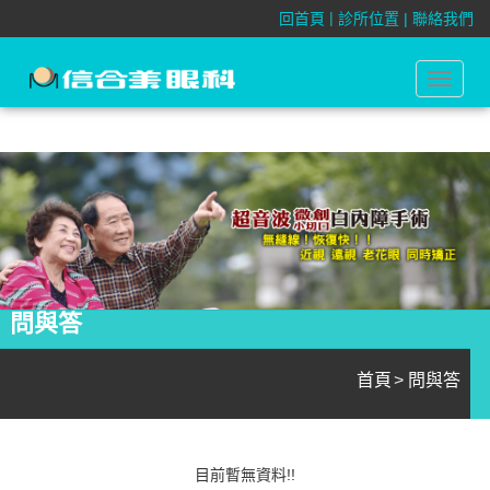
|
回首頁
診所位置 |
聯絡我們
問與答
Toggle
navigat
問與答
首頁
問與答
目前暫無資料!!