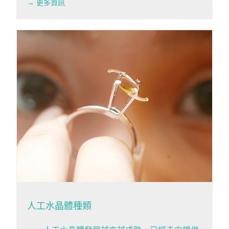
（二）白內障超音波乳化儀Centurion
休息與照料，只要注意二週內避免搓揉眼睛預防
→ 更多資訊
感染及1 ~ 2 個月按時點眼藥水...等。重回年輕視
目錄
力如此輕鬆簡單，重新面對暢意人生。
三、進階式白內障(晶體置換術)術後注意事項
（一）進階式白內障(晶體置換術)Refractive Lens
Exchange
（二）白內障手術(處理大部分度數) + LASIK雷射
一、Centurion超音波乳化儀儀器介紹與特色
手術(微調度數或散光) = 超級白內障手術(晶體置換
術)
二、超音波乳化儀的優點
（三）白內障手術後需注意以下幾點：
人工水晶體種類