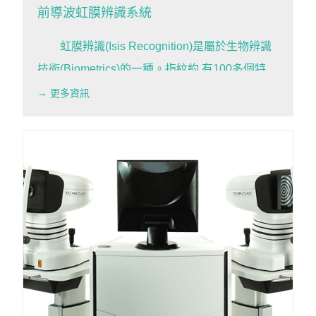
前導波虹膜辨識系統
（四）飛秒雷射的優點
虹膜辨識(Isis Recognition)是屬於生物辨識
技術(Biometrics)的一種。指紋約 有100多個特
二、飛秒雷射角膜瓣製作方式
徵；虹膜卻有3000多個特徵，其獨特性比指紋
→ 更多資訊
高。若沒有虹膜定位，手術過程若有眼球轉動，
（一）飛秒雷射-角膜瓣製作技術
目錄
將導致雷射失準，有了虹膜定位，可以導引雷射
（二）選擇飛秒近視雷射的優點
打到正確的位置。透過虹膜訂位可將散光打得更
精準。
（三）飛秒雷射與板層刀的比較
一、何謂虹膜辨識系統
二、前導波測量儀器及原理
（一）前導波檢測儀器-新一代角膜斷層掃描儀