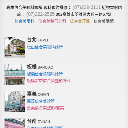
(07)222-3111
高雄信合美眼科診所
近視雷射諮
眼科預約掛號：
(07)222-2525
802高雄市苓雅區大順三路67號
詢：
信合美眼科
│
信合美整形外科
│
信合美牙醫
│
信合美眼鏡
一、非球面雷射(Aspheric custom-Q)
二、非球面的優點
台北
TAIPEI
松山信合美眼科診所
三、非球面與夜間視力的差異
四、雙非球面的優勢 (Proscan)
板橋
BANQIAO
板橋信合美眼科診所
板橋宏益信合美整形外科
嘉義
CHIAYI
嘉義信合美診所
嘉義信合美整形/醫美
台南
TAINAN