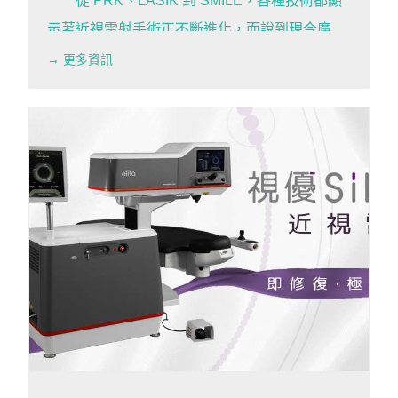
從 PRK、LASIK 到 SMILE，各種技術都顯
示著近視雷射手術正不斷進化，而說到現今廣為
人知的近視雷射技術，那還得是「飛秒雷射
→ 更多資訊
（LASIK） 手術」莫屬，結合高精準度與安全
目錄
性，讓矯正視力變得更舒適、更迅速。本文將帶
你深入了解 LASIK 飛秒雷射手術的原理、步驟
與術前檢查重點，幫助你在決定手術前有全面的
認識與信心！
一、什麼是 LASIK 飛秒雷射？它的操作原理如何
進行？
（一）什麼是 LASIK 飛秒雷射？
（二）LASIK 飛秒雷射手術原理