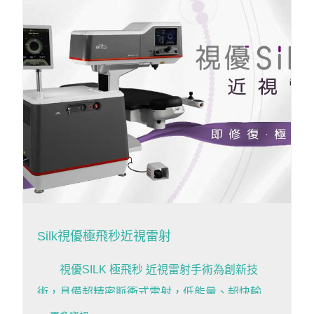
Silk視優極飛秒近視雷射
視優SILK 極飛秒 近視雷射手術為創新技
術，具備超精密脈衝式雷射，低能量、超快輸送