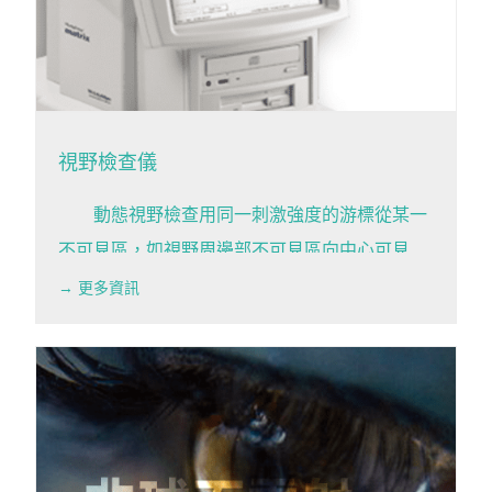
（一）植入式微型鏡片
（二）為什麼要做矯視晶體植入手術(植入式微型
鏡片)?
視野檢查儀
（三）植入式微型鏡片的用具
動態視野檢查用同一刺激強度的游標從某一
二、植入式微型鏡片-資格條件
不可見區，如視野周邊部不可見區向中心可見區
移動以探查不可見區與可見區分界點（等視線）
→ 更多資訊
（一）您是植入式微型鏡片的合格候選人嗎？
的方法，稱動態視野檢查法動態視野檢查法。
目錄
（二）植入式微型鏡片產品介紹 ：
三、植入式微型鏡片-手術說明