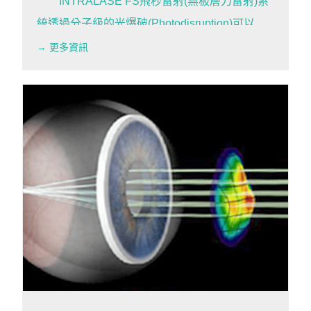
INTRALASE FS飛秒雷射(無板層刀雷射)系
六、SUPRACOR，老花的LASIK解決方案
統透過分子級的光爆破(Photodisruption)可以完
成優化手術作用效果，無熱效應或衝擊波影響周
→ 更多資訊
邊組織雷射脈波的精確度可以精確到 (正負 5 微
目錄
米) 以內，電腦控制的光學傳輸系統產生成萬的
雷射脈波，用於做角膜瓣、切口、薄片切除、角
膜移植。
一、INTRALASE飛秒雷射原理
（一）INTRALASE 飛秒雷射
（二）INTRALASE FS的原理
（三）新世代專屬的雷射近視矯正手術