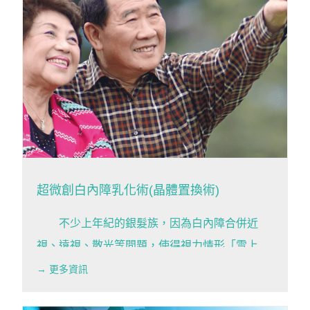
（一）Hoya兒童近視控制D.I.M.S. SMART鏡片
一、IOL MASTER光學非接觸眼球測量儀
（二）兒控D.I.M.S. SMART聰明鏡片視覺成像模
擬
二、IOL Master儀器元件構成
三、IOL Master的優點
超微創白內障乳化術(晶體置換術)
不少上年紀的銀髮族，因為白內障合併近
視、遠視、散光等問題，使得視力情形「雪上加
霜」。其實，可以在超音波晶體乳化術植入新型
→ 更多資訊
人工水晶體之後，再加上LASIK手術，將置換人
目錄