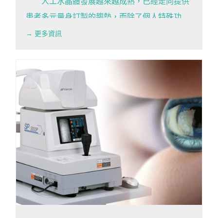
人工水晶體發展越來越成熟，已經走向提供
患者多元量身訂製的趨勢，而除了個人特殊功能
需求之外，建議選擇人工水晶體時要優先考慮基
→ 更多資訊
本功能，所以信合美眼科診所提供許多自費人工
目錄
水晶體及健保給付的人工水晶體供患者選擇。
一、多焦點多功能人工水晶體
（一）三焦點散光抗老花非球面人工水晶體
（二）三焦點抗老花非球面人工水晶體